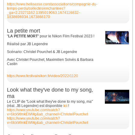
https://www.helloasso.com/associations/compagnie-du-
temps-perdu/collectes/enchantees?
_ga=2.23271162.1395019063.1674116832-
1838696934.1673866170
La petite mort
"
LA PETITE MORT
" pour le Nikon Film Festival 2023 !
Réalisé par JB Legendre
Scénario: Christel Pourchet & JB Legendre
Avec Christel Pourchet, Maximilien Solvès & Barbara
Castin
https://www.festivalnikon.fr/video/2022/1120
Look what they've done to my song,
ma
Le CLIP de "Look what they've done to my song, ma"
(réal. JB Legendre) est disponible
ici
!
https://www.youtube.com/watch?
v=6IckWmkEWMg&ab_channel=ChristelPourchet
https://www.youtube.com/watch?
v=6IckWmkEWMg&ab_channel=ChristelPourchet