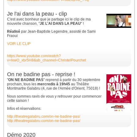
Je l'ai dans la peau - clip
C'est avec bonheur que je partage ici le clip de ma
nouvelle chanson, "
JE L'AI DANS LA PEAU
" !
Réalisé
par Jean-Baptiste Legendre, assisté de Sami
Fraoui
VOIR LE CLIP
https://www.youtube.com/watch?
v=IxwO_xbr5H8&ab_channel=ChristelPourchet
On ne badine pas - reprise !
"
ON NE BADINE PAS
" reprend à partir du 30 septembre
prochain, tous les
mercredis à 19h45
au Théâtre
Montmartre Galabru (4, rue de l'Armée d'Orient, 75018) !
Nous sommes ravis de vous y retrouver pour commencer
cette saison !
Infos et réservations:
http://theatregalabru.com/on-ne-badine-pas/
http://theatregalabru.com/on-ne-badine-pas/
Démo 2020