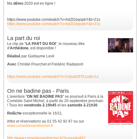
Ma
démo
2020 est en ligne !
https://www.youtube.com/watch?v=hdZt1bqopkY&t=21s
https://www.youtube.com/watch?v=hdZt1bqopkY&t=21s
La part du roi
Le clip de "
LA PART DU ROI
", le nouveau titre
d'
Arthédone
, est disponible !
Réalisé
par Guillaume Levil
Avec
Christel Pourchet et Frédéric Radepont
https://www.youtube.com/watch?v=U4jubZ9Th1o&t=1s
On ne badine pas - Paris
L'aventure "
ON NE BADINE PAS
" se poursuit à Paris à la
Comédie Saint Michel, à partir du 20 septembre prochain
! Tous les
vendredis à 19h45
et les
samedis à 21h30
.
Relâche
exceptionnelle le 16/11.
Infos et réservations
au 01 55 42 92 97 ou sur
www.comediesaintmichel.fr
http://www.comediesaintmichel.fr/?q=node/492