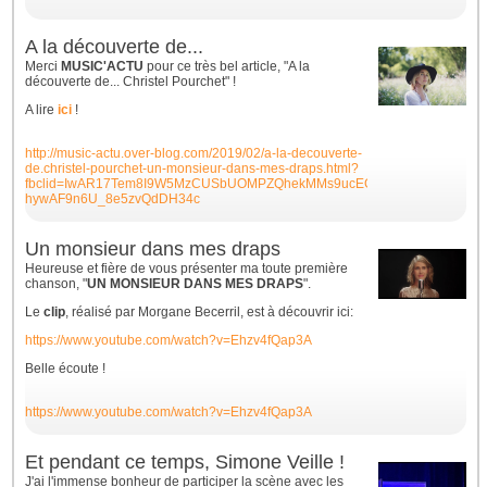
A la découverte de...
Merci
MUSIC'ACTU
pour ce très bel article, "A la
découverte de... Christel Pourchet" !
A lire
ici
!
http://music-actu.over-blog.com/2019/02/a-la-decouverte-
de.christel-pourchet-un-monsieur-dans-mes-draps.html?
fbclid=IwAR17Tem8I9W5MzCUSbUOMPZQhekMMs9ucEGP-
hywAF9n6U_8e5zvQdDH34c
Un monsieur dans mes draps
Heureuse et fière de vous présenter ma toute première
chanson, "
UN MONSIEUR DANS MES DRAPS
".
Le
clip
, réalisé par Morgane Becerril, est à découvrir ici:
https://www.youtube.com/watch?v=Ehzv4fQap3A
Belle écoute !
https://www.youtube.com/watch?v=Ehzv4fQap3A
Et pendant ce temps, Simone Veille !
J'ai l'immense bonheur de participer la scène avec les