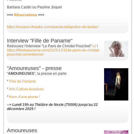
Barbara Castin ou Pauline Joquel
>>>
Réservations
<<<
https://essaion-theatre.com/spectacle/lapollon-de-bellac/
Interview "Fille de Paname"
Retrouvez l'interview "Le Paris de Christel Pourchet"
ici
!
https://filledepaname.com/2025/12/11/le-paris-de-christel-
pourchet-comedienne/
"Amoureuses" - presse
"
AMOUREUSES
", la presse en parle:
*
Fille de Paname
*
Arts Culture évasions
*
Nom d'une plume !
--> Lundi 19h au Théâtre de Nesle (75006) jusqu'au 22
décembre 2025 !
Amoureuses