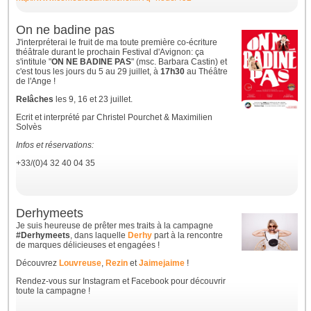
On ne badine pas
J'interpréterai le fruit de ma toute première co-écriture
théâtrale durant le prochain Festival d'Avignon: ça
s'intitule "
ON NE BADINE PAS
" (msc. Barbara Castin) et
c'est tous les jours du 5 au 29 juillet, à
17h30
au Théâtre
de l'Ange !
Relâches
les 9, 16 et 23 juillet.
Ecrit et interprété par Christel Pourchet & Maximilien
Solvès
Infos et réservations:
+33/(0)4 32 40 04 35
Derhymeets
Je suis heureuse de prêter mes traits à la campagne
#Derhymeets
, dans laquelle
Derhy
part à la rencontre
de marques délicieuses et engagées !
Découvrez
Louvreuse
,
Rezin
et
Jaimejaime
!
Rendez-vous sur Instagram et Facebook pour découvrir
toute la campagne !