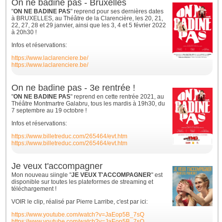
On ne badine pas - Bruxelles
"
ON NE BADINE PAS
" reprend pour ses dernières dates
à BRUXELLES, au Théâtre de la Clarencière, les 20, 21,
22, 27, 28 et 29 janvier, ainsi que les 3, 4 et 5 février 2022
à 20h30 !
Infos et réservations:
https://www.laclarenciere.be/
https://www.laclarenciere.be/
On ne badine pas - 3e rentrée !
"
ON NE BADINE PAS
" reprend en cette rentrée 2021, au
Théâtre Montmartre Galabru, tous les mardis à 19h30, du
7 septembre au 19 octobre !
Infos et réservations:
https://www.billetreduc.com/265464/evt.htm
https://www.billetreduc.com/265464/evt.htm
Je veux t'accompagner
Mon nouveau siingle "
JE VEUX T'ACCOMPAGNER
" est
disponible sur toutes les plateformes de streaming et
téléchargement !
VOIR le clip, réalisé par Pierre Larribe, c'est par ici:
https://www.youtube.com/watch?v=JaEop5B_7sQ
https://www.youtube.com/watch?v=JaEop5B_7sQ