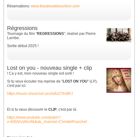
Réservations:
www.theatresdebourbon.com
Régressions
Tournage du film "
REGRESSIONS
", réalisé par Pierre
Larribe.
Sortie début 2025 !
Lost on you - nouveau single + clip
! Ca y est, mon nouveau single est sorti !
Si tu veux écouter ma reprise de "
LOST ON YOU
" (LP),
c'est par ici:
https://music.imusician.pro/a/6zCRnBFJ
Et si tu veux découvrir le
CLIP
, c'est par là:
https://www.youtube.com/watch?
v=EBZeUyfmJ4k&ab_channel=ChristelPourchet