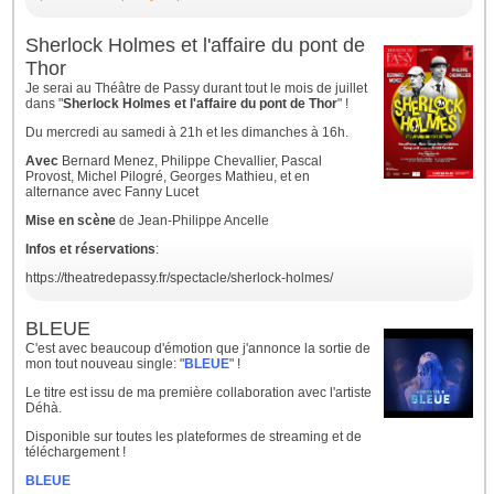
Sherlock Holmes et l'affaire du pont de
Thor
Je serai au Théâtre de Passy durant tout le mois de juillet
dans "
Sherlock Holmes et l'affaire du pont de Thor
" !
Du mercredi au samedi à 21h et les dimanches à 16h.
Avec
Bernard Menez, Philippe Chevallier, Pascal
Provost, Michel Pilogré, Georges Mathieu, et en
alternance avec Fanny Lucet
Mise en scène
de Jean-Philippe Ancelle
Infos et réservations
:
https://theatredepassy.fr/spectacle/sherlock-holmes/
BLEUE
C'est avec beaucoup d'émotion que j'annonce la sortie de
mon tout nouveau single: "
BLEUE
" !
Le titre est issu de ma première collaboration avec l'artiste
Déhà.
Disponible sur toutes les plateformes de streaming et de
téléchargement !
BLEUE