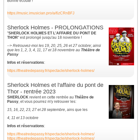
Bonne écoute !
https://music.imusician.pro/a/6zCRnBFJ
Sherlock Holmes - PROLONGATIONS
"
SHERLOCK HOLMES ET L'AFFAIRE DU PONT DE
THOR
" est prolongé jusqu'au 18 novembre !
-->
Retrouvez-moi les 19, 20, 25, 26 et 27 octobre; ainsi
que les 1, 2, 3, 4, 11, 17 et 18 novembre au
Théâtre de
Passy
Infos et réservations
:
https://theatredepassy.fr/spectacle/sherlock-holmes/
Sherlock Holmes et l'affaire du pont de
Thor - rentrée 2023
SHERLOCK
revient en cette rentrée au
Théâtre de
Passy
, et vous pourrez m'y retrouver les:
15, 16, 22, 23, 27 et 28 septembre
, ains que les
4, 11 et 13 octobre
Infos et réservations
:
https://theatredepassy.fr/spectacle/sherlock-holmes/
https://theatredepassy.fr/spectacle/sherlock-holmes/