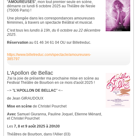
"
AMOUREUSES
", mon tout premier seule en scène,
démarre ce lundi 6 octobre 2025 au Théâtre de Nesle
(75006 Paris) !
Une plongée dans les correspondances amoureuses
féminines, à travers un spectacle théâtral et musical.
C'est tous les
lundis à 19h
,
du 6 octobre au 22 décembre
2025
.
Réservation
au 01 46 34 61 04 OU sur Billetreduc.
https://www.billetreduc.com/spectacle/amoureuses-
385797
L'Apollon de Bellac
J'ai la joie de présenter ma prochaine mise en scène au
Festival Théâtre de Bourbon en ce mois d'août 2025 !
--> "
L'APOLLON DE BELLAC
" <--
de Jean GIRAUDOUX
Mise en scène
de Christel Pourchet
Avec
Samuel Giuranna, Pauline Joquel, Etienne Ménard,
et Christel Pourchet
Les
7, 8 et 9 août 2025 à 20h30
Théâtres de Bourbon, dans l'Allier (03)