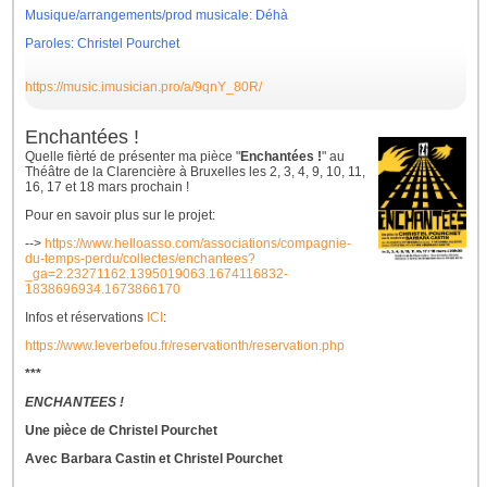
Musique/arrangements/prod musicale: Déhà
Paroles: Christel Pourchet
https://music.imusician.pro/a/9qnY_80R/
Enchantées !
Quelle fièrté de présenter ma pièce "
Enchantées !
" au
Théâtre de la Clarencière à Bruxelles les 2, 3, 4, 9, 10, 11,
16, 17 et 18 mars prochain !
Pour en savoir plus sur le projet:
-->
https://www.helloasso.com/associations/compagnie-
du-temps-perdu/collectes/enchantees?
_ga=2.23271162.1395019063.1674116832-
1838696934.1673866170
Infos et réservations
ICI
:
https://www.leverbefou.fr/reservationth/reservation.php
***
ENCHANTEES !
Une pièce de Christel Pourchet
Avec Barbara Castin et Christel Pourchet