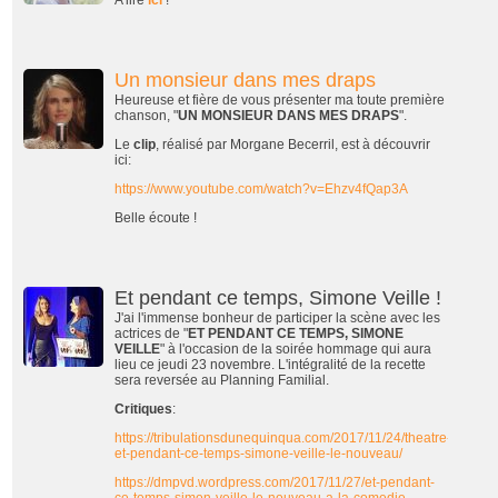
Un monsieur dans mes draps
Heureuse et fière de vous présenter ma toute première
chanson, "
UN MONSIEUR DANS MES DRAPS
".
Le
clip
, réalisé par Morgane Becerril, est à découvrir
ici:
https://www.youtube.com/watch?v=Ehzv4fQap3A
Belle écoute !
Et pendant ce temps, Simone Veille !
J'ai l'immense bonheur de participer la scène avec les
actrices de "
ET PENDANT CE TEMPS, SIMONE
VEILLE
" à l'occasion de la soirée hommage qui aura
lieu ce jeudi 23 novembre. L'intégralité de la recette
sera reversée au Planning Familial.
Critiques
:
https://tribulationsdunequinqua.com/2017/11/24/theatre-
et-pendant-ce-temps-simone-veille-le-nouveau/
https://dmpvd.wordpress.com/2017/11/27/et-pendant-
ce-temps-simon-veille-le-nouveau-a-la-comedie-