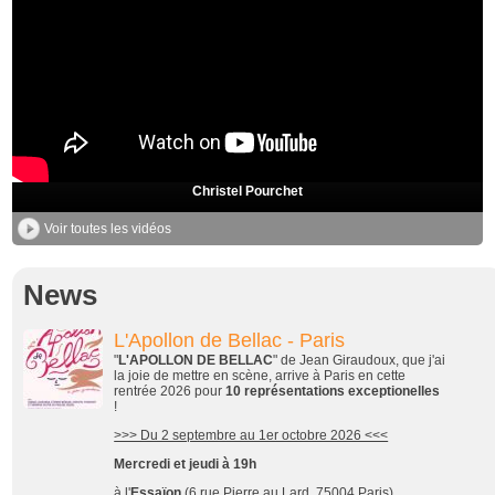
Christel Pourchet
Voir toutes les vidéos
News
L'Apollon de Bellac - Paris
"
L'APOLLON DE BELLAC
" de Jean Giraudoux, que j'ai
la joie de mettre en scène, arrive à Paris en cette
rentrée 2026 pour
10 représentations exceptionelles
!
>>> Du 2 septembre au 1er octobre 2026 <<<
Mercredi et jeudi à 19h
à l'
Essaïon
(6 rue Pierre au Lard, 75004 Paris)