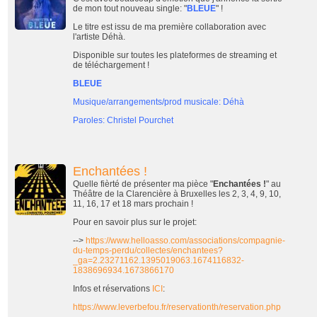
de mon tout nouveau single: "
BLEUE
" !
Le titre est issu de ma première collaboration avec
l'artiste Déhà.
Disponible sur toutes les plateformes de streaming et
de téléchargement !
BLEUE
Musique/arrangements/prod musicale: Déhà
Paroles: Christel Pourchet
Enchantées !
Quelle fièrté de présenter ma pièce "
Enchantées !
" au
Théâtre de la Clarencière à Bruxelles les 2, 3, 4, 9, 10,
11, 16, 17 et 18 mars prochain !
Pour en savoir plus sur le projet:
-->
https://www.helloasso.com/associations/compagnie-
du-temps-perdu/collectes/enchantees?
_ga=2.23271162.1395019063.1674116832-
1838696934.1673866170
Infos et réservations
ICI
:
https://www.leverbefou.fr/reservationth/reservation.php