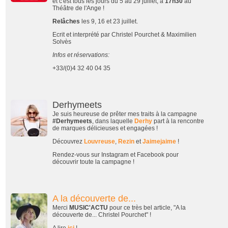
et c'est tous les jours du 5 au 29 juillet, à
17h30
au
Théâtre de l'Ange !
Relâches
les 9, 16 et 23 juillet.
Ecrit et interprété par Christel Pourchet & Maximilien
Solvès
Infos et réservations:
+33/(0)4 32 40 04 35
Derhymeets
Je suis heureuse de prêter mes traits à la campagne
#Derhymeets
, dans laquelle
Derhy
part à la rencontre
de marques délicieuses et engagées !
Découvrez
Louvreuse
,
Rezin
et
Jaimejaime
!
Rendez-vous sur Instagram et Facebook pour
découvrir toute la campagne !
A la découverte de...
Merci
MUSIC'ACTU
pour ce très bel article, "A la
découverte de... Christel Pourchet" !
A lire
ici
!