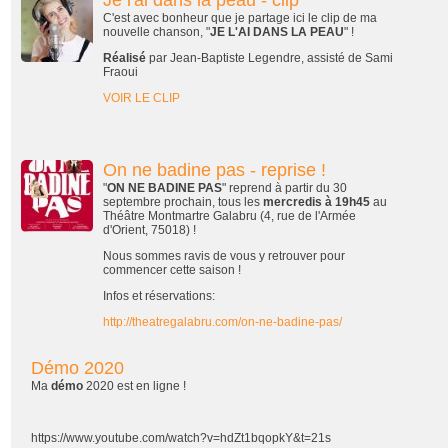
C'est avec bonheur que je partage ici le clip de ma
nouvelle chanson, "
JE L'AI DANS LA PEAU
" !
Réalisé
par Jean-Baptiste Legendre, assisté de Sami
Fraoui
VOIR LE CLIP
On ne badine pas - reprise !
"
ON NE BADINE PAS
" reprend à partir du 30
septembre prochain, tous les
mercredis à 19h45
au
Théâtre Montmartre Galabru (4, rue de l'Armée
d'Orient, 75018) !
Nous sommes ravis de vous y retrouver pour
commencer cette saison !
Infos et réservations:
http://theatregalabru.com/on-ne-badine-pas/
Démo 2020
Ma
démo
2020 est en ligne !
https://www.youtube.com/watch?v=hdZt1bqopkY&t=21s