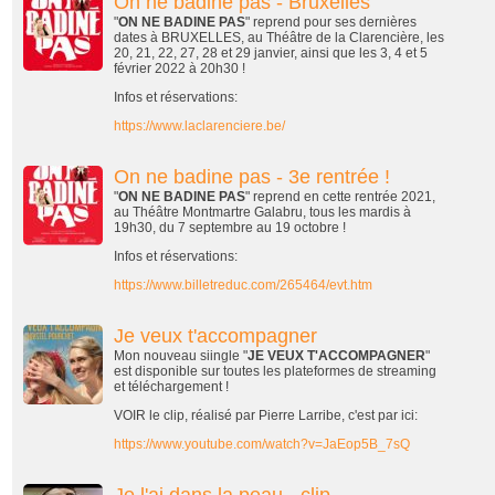
On ne badine pas - Bruxelles
"
ON NE BADINE PAS
" reprend pour ses dernières
dates à BRUXELLES, au Théâtre de la Clarencière, les
20, 21, 22, 27, 28 et 29 janvier, ainsi que les 3, 4 et 5
février 2022 à 20h30 !
Infos et réservations:
https://www.laclarenciere.be/
On ne badine pas - 3e rentrée !
"
ON NE BADINE PAS
" reprend en cette rentrée 2021,
au Théâtre Montmartre Galabru, tous les mardis à
19h30, du 7 septembre au 19 octobre !
Infos et réservations:
https://www.billetreduc.com/265464/evt.htm
Je veux t'accompagner
Mon nouveau siingle "
JE VEUX T'ACCOMPAGNER
"
est disponible sur toutes les plateformes de streaming
et téléchargement !
VOIR le clip, réalisé par Pierre Larribe, c'est par ici:
https://www.youtube.com/watch?v=JaEop5B_7sQ
Je l'ai dans la peau - clip