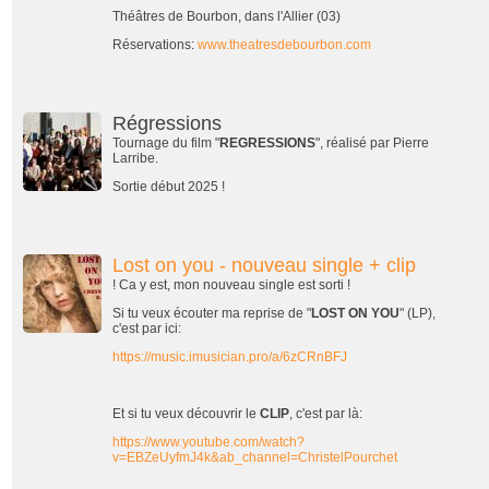
Théâtres de Bourbon, dans l'Allier (03)
Réservations:
www.theatresdebourbon.com
Régressions
Tournage du film "
REGRESSIONS
", réalisé par Pierre
Larribe.
Sortie début 2025 !
Lost on you - nouveau single + clip
! Ca y est, mon nouveau single est sorti !
Si tu veux écouter ma reprise de "
LOST ON YOU
" (LP),
c'est par ici:
https://music.imusician.pro/a/6zCRnBFJ
Et si tu veux découvrir le
CLIP
, c'est par là:
https://www.youtube.com/watch?
v=EBZeUyfmJ4k&ab_channel=ChristelPourchet