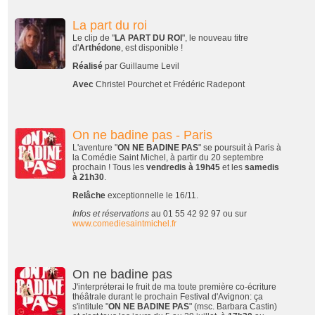
La part du roi
Le clip de "
LA PART DU ROI
", le nouveau titre
d'
Arthédone
, est disponible !
Réalisé
par Guillaume Levil
Avec
Christel Pourchet et Frédéric Radepont
On ne badine pas - Paris
L'aventure "
ON NE BADINE PAS
" se poursuit à Paris à
la Comédie Saint Michel, à partir du 20 septembre
prochain ! Tous les
vendredis à 19h45
et les
samedis
à 21h30
.
Relâche
exceptionnelle le 16/11.
Infos et réservations
au 01 55 42 92 97 ou sur
www.comediesaintmichel.fr
On ne badine pas
J'interpréterai le fruit de ma toute première co-écriture
théâtrale durant le prochain Festival d'Avignon: ça
s'intitule "
ON NE BADINE PAS
" (msc. Barbara Castin)