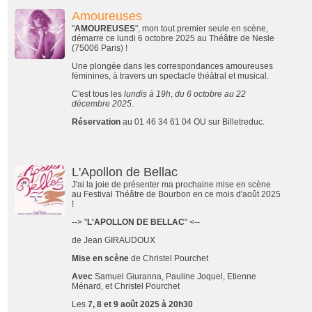
Amoureuses
"
AMOUREUSES
", mon tout premier seule en scène,
démarre ce lundi 6 octobre 2025 au Théâtre de Nesle
(75006 Paris) !
Une plongée dans les correspondances amoureuses
féminines, à travers un spectacle théâtral et musical.
C'est tous les
lundis à 19h
,
du 6 octobre au 22
décembre 2025
.
Réservation
au 01 46 34 61 04 OU sur Billetreduc.
L'Apollon de Bellac
J'ai la joie de présenter ma prochaine mise en scène
au Festival Théâtre de Bourbon en ce mois d'août 2025
!
--> "
L'APOLLON DE BELLAC
" <--
de Jean GIRAUDOUX
Mise en scène
de Christel Pourchet
Avec
Samuel Giuranna, Pauline Joquel, Etienne
Ménard, et Christel Pourchet
Les
7, 8 et 9 août 2025 à 20h30