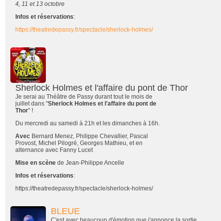
4, 11 et 13 octobre
Infos et réservations
:
https://theatredepassy.fr/spectacle/sherlock-holmes/
Sherlock Holmes et l'affaire du pont de Thor
Je serai au Théâtre de Passy durant tout le mois de
juillet dans "
Sherlock Holmes et l'affaire du pont de
Thor
" !
Du mercredi au samedi à 21h et les dimanches à 16h.
Avec
Bernard Menez, Philippe Chevallier, Pascal
Provost, Michel Pilogré, Georges Mathieu, et en
alternance avec Fanny Lucet
Mise en scène
de Jean-Philippe Ancelle
Infos et réservations
:
https://theatredepassy.fr/spectacle/sherlock-holmes/
BLEUE
C'est avec beaucoup d'émotion que j'annonce la sortie